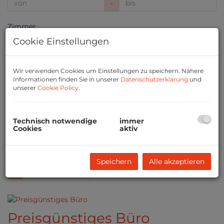
-
Zimmer
Cookie Einstellungen
-
Wohnfläche (von/bis)
Wir verwenden Cookies um Einstellungen zu speichern. Nähere
Informationen finden Sie in unserer
Datenschutzerklärung
und
-
unserer
Cookie Policy
.
Weitere Suchoptionen
Technisch notwendige
immer
Filter zurücksetzen
Suchen
Cookies
aktiv
Speichern
Alle akzeptieren
1
2
3
4
Preisgünstiges Büro