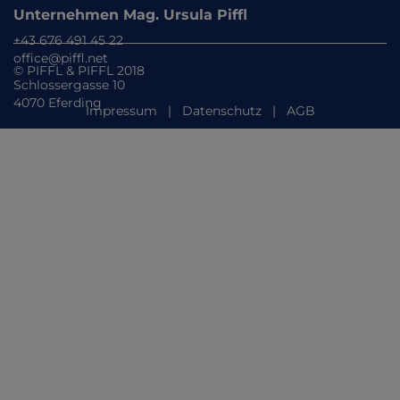
Unternehmen Mag. Ursula Piffl
+43 676 491 45 22
office@piffl.net
© PIFFL & PIFFL 2018
Schlossergasse 10
4070 Eferding
Impressum
|
Datenschutz
|
AGB