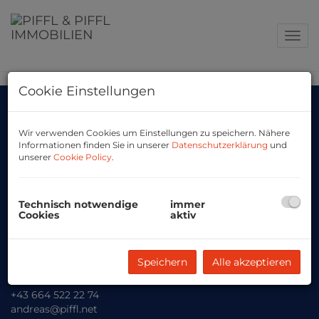
Navig
Cookie Einstellungen
Wir verwenden Cookies um Einstellungen zu speichern. Nähere
Kontakt für Sie
Informationen finden Sie in unserer
Datenschutzerklärung
und
unserer
Cookie Policy
.
Technisch notwendige
immer
Cookies
aktiv
Mag. Ursula Piffl
+43 676 491 45 22
ursula@piffl.net
Speichern
Alle akzeptieren
Andreas Piffl
+43 664 522 22 74
andreas@piffl.net