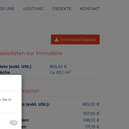
ER UNS
LEISTUNG
OBJEKTE
KONTAKT
Download Expose
asisdaten zur Immobilie
ete (exkl. USt.)
855,93 €
2
läche
ca. 83,1 m
reisinformation
 Sie in
esamtmiete (exkl. USt.):
855,93 €
iete:
747,90 €
etriebskosten:
108,03 €
msatzsteuer:
171,19 €