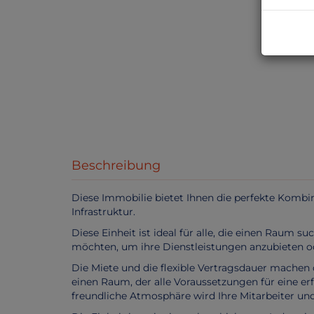
Beschreibung
Diese Immobilie bietet Ihnen die perfekte Kombi
Infrastruktur.
Diese Einheit ist ideal für alle, die einen Raum 
möchten, um ihre Dienstleistungen anzubieten o
Die Miete und die flexible Vertragsdauer machen d
einen Raum, der alle Voraussetzungen für eine e
freundliche Atmosphäre wird Ihre Mitarbeiter un