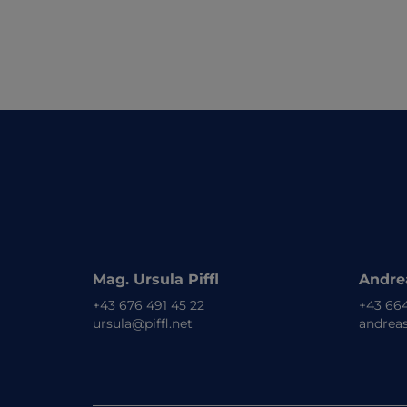
Mag. Ursula Piffl
Andrea
+43 676 491 45 22
+43 664
ursula@piffl.net
andreas