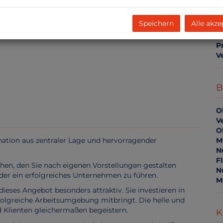
m
US
Speichern
Alle akze
P
V
1
B
O
V
O
nation aus zentraler Lage und hervorragender
Mi
N
F
suchen, den Sie nach eigenen Vorstellungen gestalten
N
der ein erfolgreiches Unternehmen zu führen.
M
ieses Angebot besonders attraktiv. Sie investieren in
rfolgreiche Arbeitsumgebung mitbringt. Die helle und
d Klienten gleichermaßen begeistern.
K