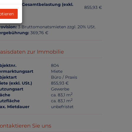
onatliche Gesamtbelastung (exkl.
855,93 €
t.):
ptieren
rovision:
3 Bruttomonatsmieten zzgl. 20% USt.
ergebührung:
369,76 €
asisdaten zur Immobilie
bjektnr.
804
ermarktungsart
Miete
bjektart
Büro / Praxis
ete (exkl. USt.)
855,93 €
utzungsart
Gewerbe
2
läche
ca. 83,1 m
2
utzfläche
ca. 83,1 m
ax. Mietdauer
unbefristet
ontaktieren Sie uns