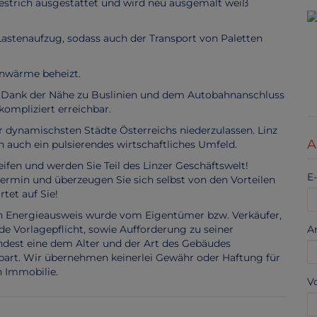
eestrich ausgestattet und wird neu ausgemalt weiß
Lastenaufzug, sodass auch der Transport von Paletten
rnwärme beheizt.
! Dank der Nähe zu Buslinien und dem Autobahnanschluss
kompliziert erreichbar.
er dynamischsten Städte Österreichs niederzulassen. Linz
A
n auch ein pulsierendes wirtschaftliches Umfeld.
ifen und werden Sie Teil des Linzer Geschäftswelt!
E
ermin und überzeugen Sie sich selbst von den Vorteilen
tet auf Sie!
n Energieausweis wurde vom Eigentümer bzw. Verkäufer,
de Vorlagepflicht, sowie Aufforderung zu seiner
A
indest eine dem Alter und der Art des Gebäudes
bart. Wir übernehmen keinerlei Gewähr oder Haftung für
n Immobilie.
V