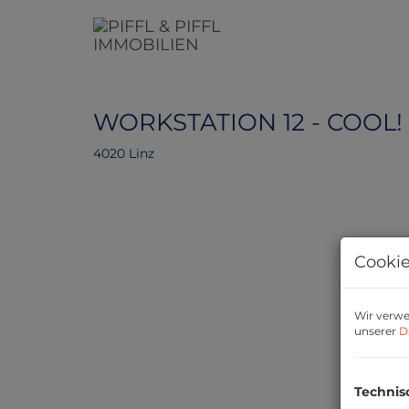
WORKSTATION 12 - COOL!
4020 Linz
Cookie
Wir verwe
unserer
D
Technis