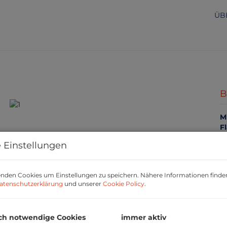
ÜB
B
Mi
F
 Einstellungen
P
nden Cookies um Einstellungen zu speichern. Nähere Informationen finden
G
atenschutzerklärung
und unserer
Cookie Policy
.
M
B
ch notwendige Cookies
immer aktiv
U