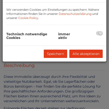
Wir verwenden Cookies um Einstellungen zu speichern. Nähere
Informationen finden Sie in unserer
Datenschutzerklärung
und
unserer
Cookie Policy
.
Technisch notwendige
immer
Cookies
aktiv
Speichern
Alle akzeptieren
Beschreibung
Diese Immobilie überzeugt durch ihre Flexibilität und
vielseitige Nutzbarkeit. Egal, ob Sie Lagerflächen oder
Büros benötigen – hier finden Sie die perfekte Lösung für
Ihre geschäftlichen Anforderungen. Die großzügigen
Flächen bieten Ihnen ausreichend Platz, um Ihre Ideen zu
verwirklichen und Ihr Unternehmen weiterzuentwickeln.
Folgende Flächen derzeit stehen zur Verfügung: