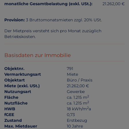
monatliche Gesamtbelastung (exkl. USt.):
21.262,00 €
Provision:
3 Bruttomonatsmieten zzgl. 20% USt.
Der Mietpreis versteht sich pro Monat zuzüglich
Betriebskosten.
Basisdaten zur Immobilie
Objektnr.
791
Vermarktungsart
Miete
Objektart
Büro / Praxis
Miete (exkl. USt.)
21.262,00 €
Nutzungsart
Gewerbe
2
Fläche
ca. 1.215 m
2
Nutzfläche
ca. 1.215 m
2
HWB
18 kWh/m
a
fGEE
0,73
Zustand
Erstbezug
Max. Mietdauer
10 Jahre