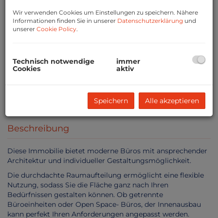
Wir verwenden Cookies um Einstellungen zu speichern. Nähere
Informationen finden Sie in unserer
Datenschutzerklärung
und
unserer
Cookie Policy
.
Technisch notwendige
immer
Cookies
aktiv
1
Speichern
Alle akzeptieren
Beschreibung
Diese Immobilie bietet moderne Büros mit ansprechender
Architektur und individueller Gestaltungsmöglichkeit.
Die durchdachte Raumaufteilung ermöglicht eine flexible
Nutzung, sodass Sie die Fläche ganz nach Ihren
Bedürfnissen gestalten können. Ob getrennte
Büroeinheiten oder Open Space- Büros, der Innenausbau
kann perfekt Ihren Anforderungen angepasst werden.