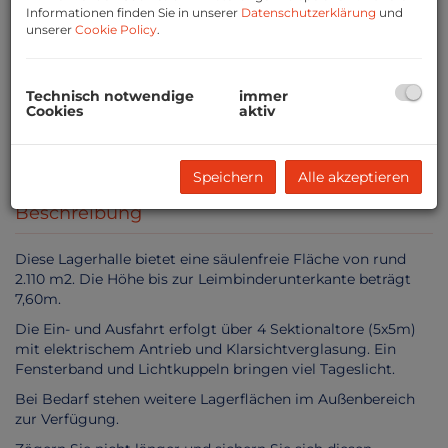
Informationen finden Sie in unserer
Datenschutzerklärung
und
unserer
Cookie Policy
.
Technisch notwendige
immer
Cookies
aktiv
Speichern
Alle akzeptieren
Beschreibung
Diese Lagerhalle bietet eine säulenfreie Fläche von rund
2.110 m2. Die Höhe bis zur Leimbinderunterkante beträgt
7,60m.
Die Ein- und Ausfahrt erfolgt über 4 Sektionaltore (5x5m)
mit elektrischem Antrieb und Klarsichtverglasung. Ein
Fensterband und Lichtkuppeln bringen viel Tageslicht.
Bei Bedarf stehen weitere Lagerflächen im Außenbereich
zur Verfügung.