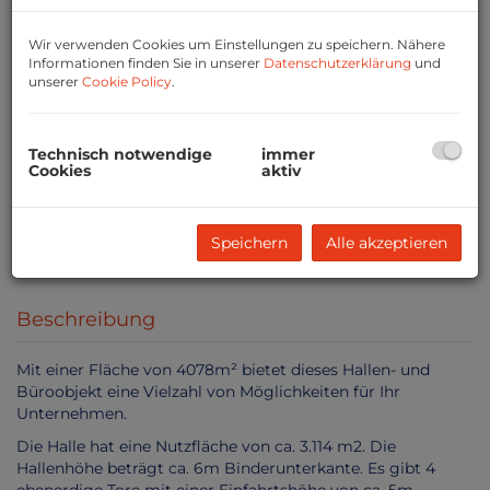
Wir verwenden Cookies um Einstellungen zu speichern. Nähere
Informationen finden Sie in unserer
Datenschutzerklärung
und
unserer
Cookie Policy
.
Technisch notwendige
immer
Cookies
aktiv
Speichern
Alle akzeptieren
1
Beschreibung
Mit einer Fläche von 4078m² bietet dieses Hallen- und
Büroobjekt eine Vielzahl von Möglichkeiten für Ihr
Unternehmen.
Die Halle hat eine Nutzfläche von ca. 3.114 m2. Die
Hallenhöhe beträgt ca. 6m Binderunterkante. Es gibt 4