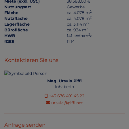
Miete (exkl. USt.)
38.588,00 €
Nutzungsart
Gewerbe
2
Fläche
ca. 4.078 m
2
Nutzfläche
ca. 4.078 m
2
Lagerfläche
ca. 3.114 m
2
Bürofläche
ca. 934 m
2
HWB
141 kWh/m
a
fGEE
11,14
Kontaktieren Sie uns
Mag. Ursula Piffl
Inhaberin
+43 676 491 45 22
ursula@piffl.net
Anfrage senden