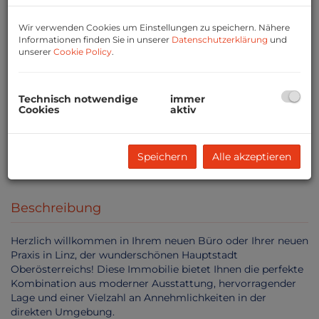
Wir verwenden Cookies um Einstellungen zu speichern. Nähere
Informationen finden Sie in unserer
Datenschutzerklärung
und
unserer
Cookie Policy
.
Technisch notwendige
immer
Cookies
aktiv
Speichern
Alle akzeptieren
1
Beschreibung
Herzlich willkommen in Ihrem neuen Büro oder Ihrer neuen
Praxis in Linz, der wunderschönen Hauptstadt
Oberösterreichs! Diese Immobilie bietet Ihnen die perfekte
Kombination aus moderner Ausstattung, hervorragender
Lage und einer Vielzahl an Annehmlichkeiten in der
direkten Umgebung.