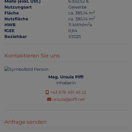
Miete (exkl. USt.)
6.932,52 €
Nutzungsart
Gewerbe
2
Fläche
ca. 385,14 m
2
Nutzfläche
ca. 385,14 m
2
HWB
11 kWh/m
a
fGEE
0,64
Beziehbar
1/2025
Kontaktieren Sie uns
Mag. Ursula Piffl
Inhaberin
+43 676 491 45 22
ursula@piffl.net
Anfrage senden