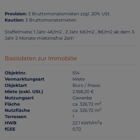
Provision:
3 Bruttomonatsmieten zzgl. 20% USt.
Kaution:
3 Bruttomonatsmieten
Staffelmiete: 1.Jahr 4€/m2 , 2.Jahr 6€/m2 , 8€/m2 ab dem 3.
Jahr 2 Monate mietzinsfrei Zeit!
Basisdaten zur Immobilie
Objektnr.
514
Vermarktungsart
Miete
Objektart
Büro / Praxis
Miete (exkl. USt.)
2.168,20 €
Nutzungsart
Gewerbe
2
Fläche
ca. 326,72 m
2
Nutzfläche
ca. 326,72 m
Terrassen
1
2
HWB
22.1 kWh/m
a
fGEE
0,72