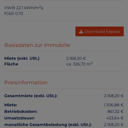
2
HWB
22.1 kWh/m
a
fGEE
0,72
Download Expose
Basisdaten zur Immobilie
Miete (exkl. USt.)
2.168,20 €
2
Fläche
ca. 326,72 m
Preisinformation
Gesamtmiete (exkl. USt.):
2.168,20 €
Miete:
1.306,88 €
Betriebskosten:
861,32 €
Umsatzsteuer:
433,64 €
monatliche Gesamtbelastung (exkl. USt.):
2.168,20 €