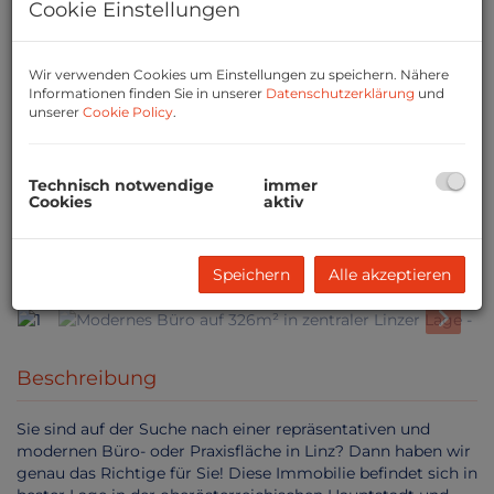
Cookie Einstellungen
Wir verwenden Cookies um Einstellungen zu speichern. Nähere
Informationen finden Sie in unserer
Datenschutzerklärung
und
unserer
Cookie Policy
.
Technisch notwendige
immer
Cookies
aktiv
1
Speichern
Alle akzeptieren
Beschreibung
Sie sind auf der Suche nach einer repräsentativen und
modernen Büro- oder Praxisfläche in Linz? Dann haben wir
genau das Richtige für Sie! Diese Immobilie befindet sich in